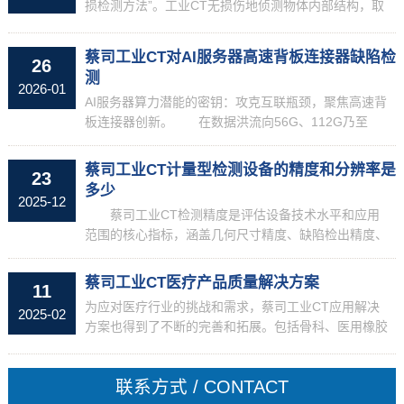
损检测方法”。工业CT无损伤地侦测物体内部结构，取
得无重叠的数据和图片。它不仅能准确地给出物体外部
细节的三维方位数据，而且能量化地给出详尽的辐射密
蔡司工业CT对AI服务器高速背板连接器缺陷检
26
度数...
测
2026-01
AI服务器算力潜能的密钥：攻克互联瓶颈，聚焦高速背
板连接器创新。 在数据洪流向56G、112G乃至
224G的新纪元迸发，高速背板连接器的角色跃升为核
心舞台的璀璨明星。它们不仅是数据传输的超级通道，
蔡司工业CT计量型检测设备的精度和分辨率是
23
更...
多少
2025-12
蔡司工业CT检测精度是评估设备技术水平和应用
范围的核心指标，涵盖几何尺寸精度、缺陷检出精度、
密度分辨率等多个维度。现代蔡司工业CT系统能够实
现从微米级到纳米级的检测精度，具体精度水平取决于
蔡司工业CT医疗产品质量解决方案
11
设备型号...
为应对医疗行业的挑战和需求，蔡司工业CT应用解决
2025-02
方案也得到了不断的完善和拓展。包括骨科、医用橡胶
和塑料、糖尿病护理和牙科在内的九个领域。 其，以
医用橡塑行业为例，这一领域的质量管理者有哪些“质
联系方式 / CONTACT
量”之忧...